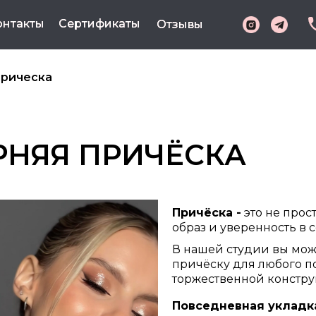
онтакты
онтакты
Сертификаты
Сертификаты
Отзывы
Отзывы
прическа
РНЯЯ
ПРИЧЁСКА
Причёска -
это не прос
образ и уверенность в с
В нашей студии вы мож
причёску для любого п
торжественной констру
Повседневная укладк