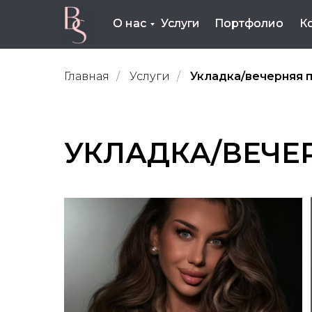
О нас
О нас
Услуги
Услуги
Портфолио
Портфолио
К
К
Главная
/
Услуги
/
Укладка/вечерняя 
УКЛАДКА/ВЕЧЕ