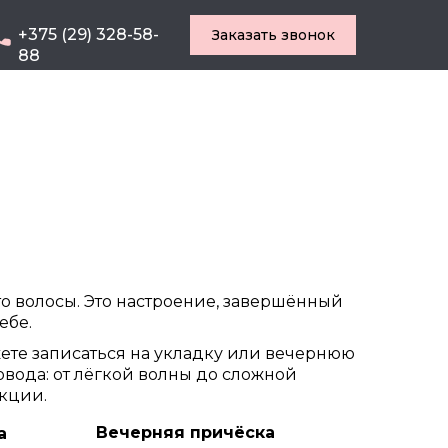
+375 (29) 328-58-
Заказать звонок
88
то волосы. Это настроение, завершённый
ебе.
ете записаться на укладку или вечернюю
овода: от лёгкой волны до сложной
кции.
Вечерняя причёска
а