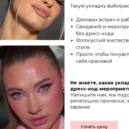
Такую укладку выбираю
Деловых встреч и раб
Свиданий и меропр
без дресс-кода.
Фотосессий в естест
стиле.
Просто чтобы почувс
себя красивой
Не знаете, какая укл
дресс-код мероприят
Напишите нам, мы подс
репетицию причёски, ч
заранее.
Узнать цену