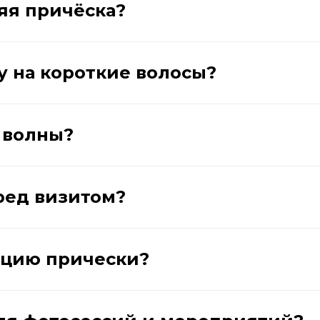
яя причёска?
у на короткие волосы?
 волны?
ред визитом?
ицию прически?