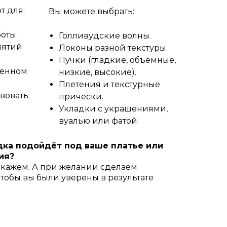
т для:
Вы можете выбрать:
оты.
Голливудские волны.
иятий
Локоны разной текстуры.
Пучки (гладкие, объёмные,
венном
низкие, высокие).
Плетения и текстурные
твовать
прически.
Укладки с украшениями,
вуалью или фатой.
адка подойдёт под ваше платье или
ия?
кажем. А при желании сделаем
тобы вы были уверены в результате