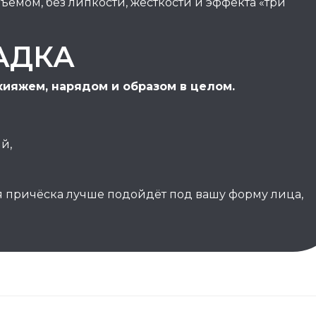
ъёмом, без липкости, жесткости и эффекта «три
АДКА
кияжем, нарядом и образом в целом.
й,
 причёска лучше подойдёт под вашу форму лица,