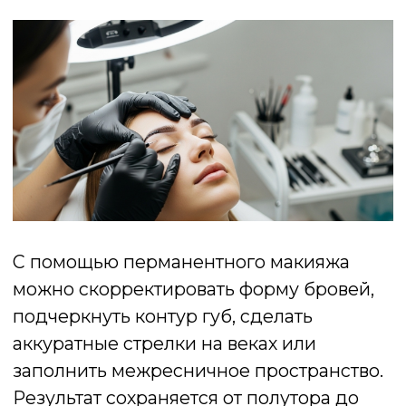
РАЗНИЦА МЕЖДУ
ПЕРМАНЕНТНЫМ И ОБЫЧНЫМ
МАКИЯЖЕМ
Главное отличие перманентного
макияжа — в его долговечности.
Обычный макияж требует времени и
терпения каждое утро, а также
постоянного обновления в течение дня.
После тренировки, дождя или жары
декоративная косметика легко
смазывается, теряя аккуратность.
Перманент же остаётся неизменным в
любых условиях: он не потечёт, не
сотрётся и не испортится от влаги или
жары.