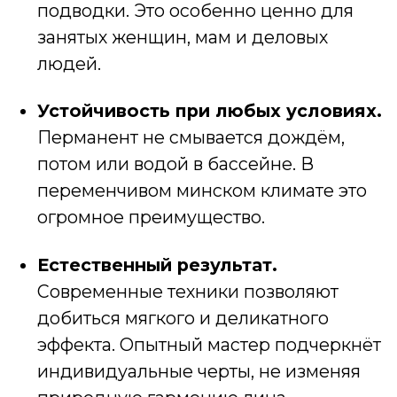
Портфолио
Сертификаты
Блог
Контакты
+375 (29) 328-58-88
v3285888@gmail.com
Пн-Сб с 10:00 до 18:00
Вс выходной
г. Минск, ул. Жасминовая 3Б
Записаться на услугу
+375
Записаться