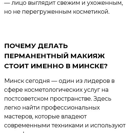
и далеко за её пределами. Анна
приглашалась в качестве
главного
судьи на чемпионате мира по
перманентному макияжу WULOP в
Турции
, а также выступала
судьёй на
WULOP в Ломаццо, Италия
.
Эти достижения подтверждают высокий
уровень её мастерства и признание
международным сообществом
профессионалов в сфере перманентного
макияжа.
Обратившись к мастеру такого уровня,
можно быть уверенной, что процедура
будет выполнена с максимальной
точностью, безопасно и с учётом
индивидуальных особенностей
внешности.
Во-первых, в Минске представлен