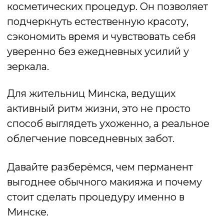
Для жительниц Минска, ведущих
активный ритм жизни, это не просто
способ выглядеть ухоженно, а реальное
облегчение повседневных забот.
Давайте разберёмся, чем перманент
выгоднее обычного макияжа и почему
стоит сделать процедуру именно в
Минске.
ЧТО ТАКОЕ ПЕРМАНЕНТНЫЙ
МАКИЯЖ
Перманентный макияж — это процедура
введения пигмента в верхние слои кожи.
Она напоминает татуировку, но
выполняется гораздо деликатнее и с
меньшей глубиной проникновения. Цель
не в том, чтобы «нарисовать» макияж, а в