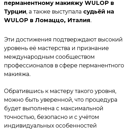
подводки. Это особенно ценно для
занятых женщин, мам и деловых
людей.
Устойчивость при любых условиях.
Перманент не смывается дождём,
потом или водой в бассейне. В
переменчивом минском климате это
огромное преимущество.
Естественный результат.
Современные техники позволяют
добиться мягкого и деликатного
эффекта. Опытный мастер подчеркнёт
индивидуальные черты, не изменяя
природную гармонию лица.
Долговечность.
Перманент
сохраняется в среднем два года,
постепенно светлея, но не теряя
аккуратности.