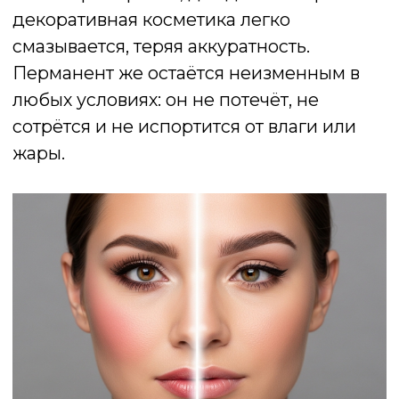
— лицо выглядит свежим и ухоженным,
но не перегруженным косметикой.
ПОЧЕМУ ДЕЛАТЬ
ПЕРМАНЕНТНЫЙ МАКИЯЖ
СТОИТ ИМЕННО В МИНСКЕ?
Минск сегодня — один из лидеров в
сфере косметологических услуг на
постсоветском пространстве. Здесь
легко найти профессиональных
мастеров, которые владеют
современными техниками и используют
сертифицированные материалы.
Одной из самых известных и уважаемых
специалистов в этой сфере заслуженно
считается
Анна Шимаковская
—
лучший мастер перманентного макияжа