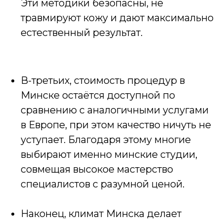
ЗАКЛЮЧЕНИЕ
Перманентный макияж — это не просто
альтернатива декоративной косметике, а
рациональное решение для тех, кто
ценит комфорт, эстетику и время.
Минск предлагает всё необходимое для
безопасного и качественного
выполнения процедуры:
профессиональные мастера,
современные техники и доступные цены.
Если вы хотите доверить своё лицо
признанному эксперту,
Анна
Шимаковская
— идеальный выбор. Её
опыт, международное признание и
внимание к деталям делают процедуру
не просто услугой, а настоящим
искусством.