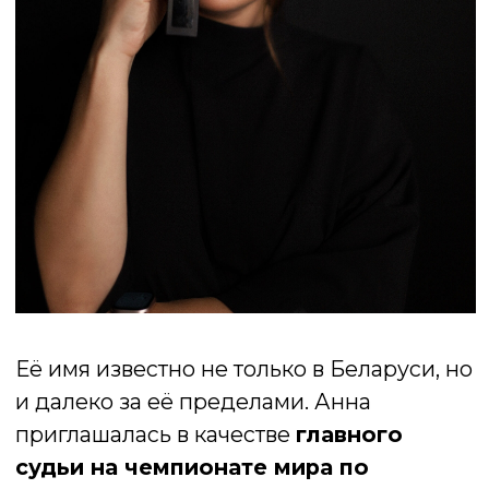
уступает. Благодаря этому многие
выбирают именно минские студии,
совмещая высокое мастерство
специалистов с разумной ценой.
Наконец, климат Минска делает
процедуру особенно комфортной.
Весной и осенью здесь умеренная
температура и невысокая солнечная
активность, что способствует
быстрому заживлению кожи после
микропигментирования.
ОСНОВНЫЕ ПРЕИМУЩЕСТВА
ПЕРМАНЕНТНОГО МАКИЯЖА
Экономия времени.
Утром не нужно
наносить макияж: брови уже
идеальной формы, губы имеют лёгкий
оттенок, стрелки не требуют