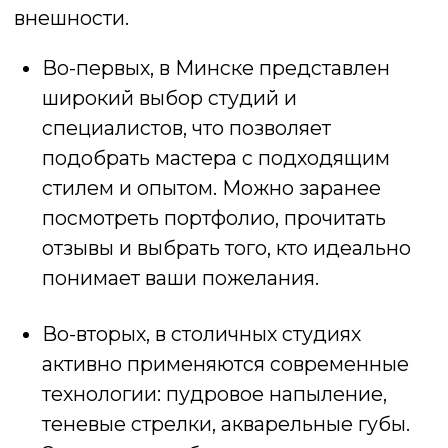
Уверенность в себе.
С перманентом
можно чувствовать себя уверенно в
любой ситуации — от деловой
встречи до отдыха на природе.
КОГДА ЛУЧШЕ ДЕЛАТЬ
ПЕРМАНЕНТНЫЙ МАКИЯЖ
Оптимальным временем для процедуры
считаются осенние и зимние месяцы. В
этот период солнце менее активно, и
риск выгорания пигмента минимален.
Однако опытные мастера выполняют
перманент круглый год — главное,
соблюдать рекомендации по уходу: не
посещать солярий, не купаться в первые
недели и защищать кожу от
ультрафиолета.