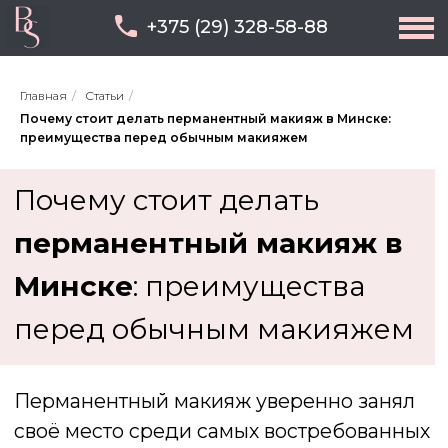
+375 (29) 328-58-88
Главная
/
Статьи
/
Почему стоит делать перманентный макияж в Минске:
преимущества перед обычным макияжем
Почему стоит делать
перманентный макияж в
Минске
: преимущества
перед обычным макияжем
Перманентный макияж уверенно занял
своё место среди самых востребованных
косметических процедур. Он позволяет
подчеркнуть естественную красоту,
сэкономить время и чувствовать себя
уверенно без ежедневных усилий у
зеркала.