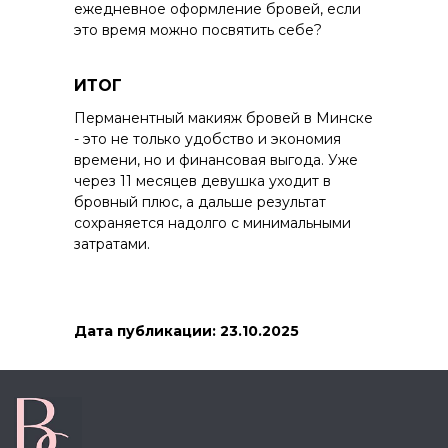
Сертификаты
ежедневное оформление бровей, если
это время можно посвятить себе?
Блог
Контакты
ИТОГ
Перманентный макияж бровей в Минске
+375 (29) 328-58-88
- это не только удобство и экономия
v3285888@gmail.com
времени, но и финансовая выгода. Уже
через 11 месяцев девушка уходит в
Пн-Сб с 10:00 до 18:00
бровный плюс, а дальше результат
Вс выходной
сохраняется надолго с минимальными
затратами.
г. Минск, ул. Жасминовая 3Б
Записаться на услугу
Дата публикации: 23.10.2025
+375
Записаться